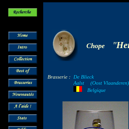
-
"
He
Chope
Brasserie :
De Blieck
Aalst
--
(Oost Vlaanderen)
---
Belgique