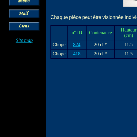
Chaque pièce peut être visionnée individ
Hauteur
n° ID
Contenance
(cm)
Site map
Chope
824
20 cl *
11.5
Chope
418
20 cl *
11.5