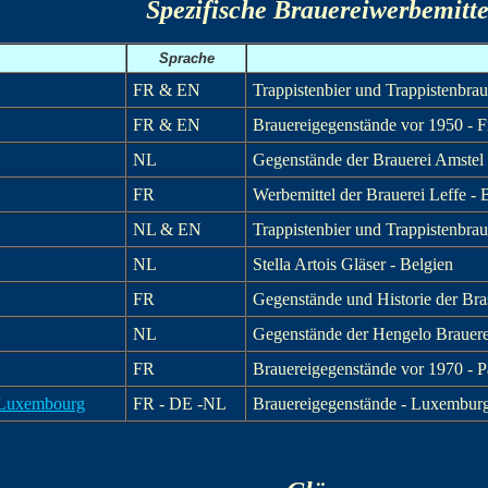
Spezifische Brauereiwerbemitte
Sprache
FR & EN
Trappistenbier und Trappistenbra
FR & EN
Brauereigegenstände vor 1950 - F
NL
Gegenstände der Brauerei Amstel 
FR
Werbemittel der Brauerei Leffe - 
NL & EN
Trappistenbier und Trappistenbra
NL
Stella Artois Gläser - Belgien
FR
Gegenstände und Historie der Bra
NL
Gegenstände der Hengelo Brauere
FR
Brauereigegenstände vor 1970 - Pa
x Luxembourg
FR - DE -NL
Brauereigegenstände - Luxembur