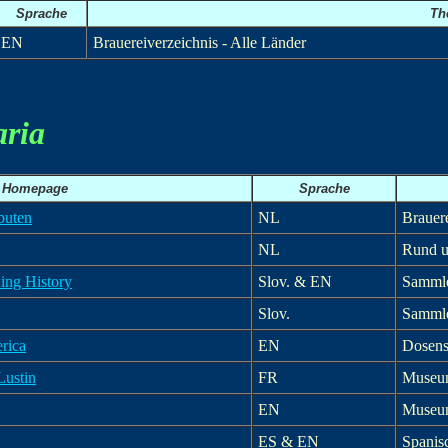
Sprache
Th
EN
Brauereiverzeichnis - Alle Länder
aria
Homepage
Sprache
buten
NL
Brauer
NL
Rund u
ing History
Slov. & EN
Sammle
Slov.
Sammle
rica
EN
Dosens
Lustin
FR
Museum
EN
Museum
ES & EN
Spanis