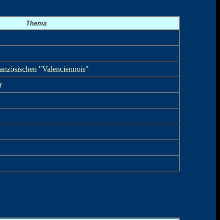
Thema
ranzösischen "Valenciennois"
r