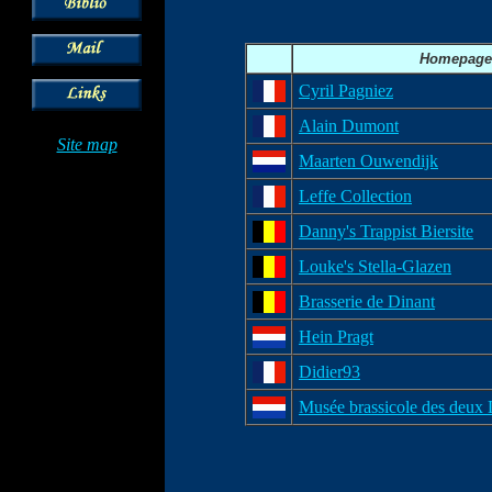
Homepage
Cyril Pagniez
Alain Dumont
Site map
Maarten Ouwendijk
Leffe Collection
Danny's Trappist Biersite
Louke's Stella-Glazen
Brasserie de Dinant
Hein Pragt
Didier93
Musée brassicole des deu