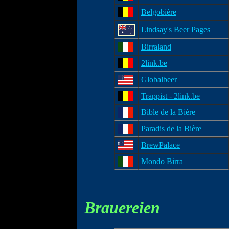
Belgobière
Lindsay's Beer Pages
Birraland
2link.be
Globalbeer
Trappist - 2link.be
Bible de la Bière
Paradis de la Bière
BrewPalace
Mondo Birra
Brauereien