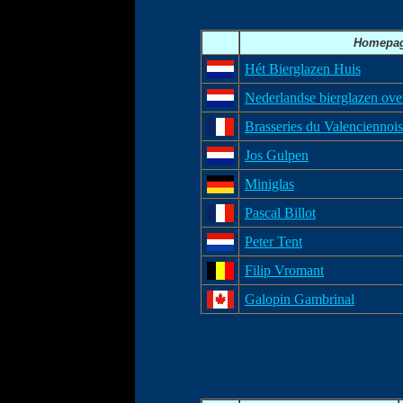
Homepa
Hét Bierglazen Huis
Nederlandse bierglazen ove
Brasseries du Valenciennois
Jos Gulpen
Miniglas
Pascal Billot
Peter Tent
Filip Vromant
Galopin Gambrinal