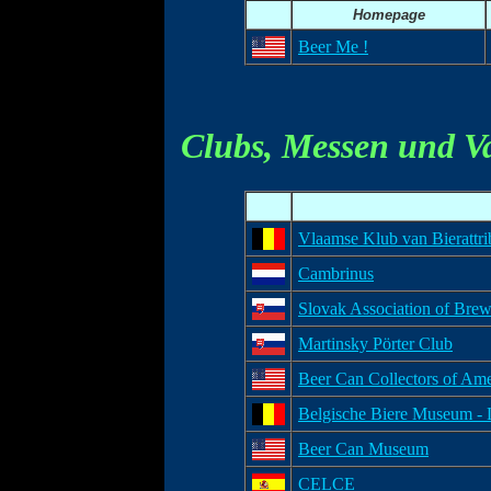
Homepage
Beer Me !
Clubs, Messen und V
Vlaamse Klub van Bierattri
Cambrinus
Slovak Association of Brew
Martinsky Pörter Club
Beer Can Collectors of Ame
Belgische Biere Museum - 
Beer Can Museum
CELCE