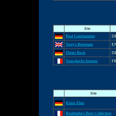
Site
Paul Gatzhammer
D
Tony's Beermats
E
Dieter Beck
D
Sous-bocks bretons
F
Site
Klaus Ehm
Beuhbaba's Beer Collection