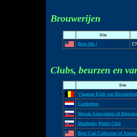
Brouwerijen
Site
Beer Me !
E
Clubs, beurzen en va
Site
Vlaamse Klub van Bierattribu
Cambrinus
Slovak Association of Brewin
Martinsky Pörter Club
Beer Can Collectors of Ameri