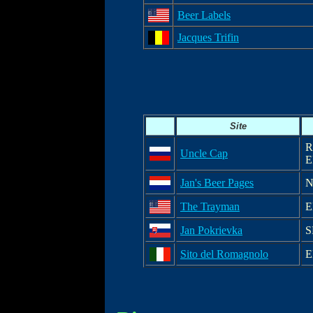
Beer Labels
Jacques Trifin
Site
R
Uncle Cap
E
Jan's Beer Pages
N
The Trayman
E
Jan Pokrievka
S
Sito del Romagnolo
E