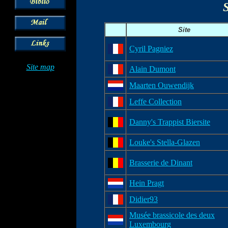
S
Site
Cyril Pagniez
Site map
Alain Dumont
Maarten Ouwendijk
Leffe Collection
Danny's Trappist Biersite
Louke's Stella-Glazen
Brasserie de Dinant
Hein Pragt
Didier93
Musée brassicole des deux
Luxembourg