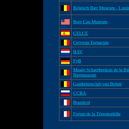
Belgisch Bier Museum - Lusti
Beer Can Museum
CELCE
Cervesia Tornacum
BAV
FvB
Musée Schaerbeekois de la Bi
Biermuseum
Gambrinusclub van België
CCBA
Brassicol
Forum de la Tégestophilie