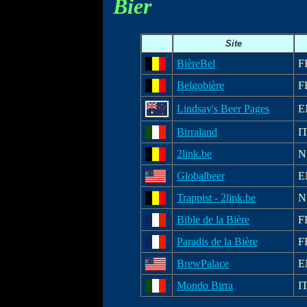
Bier
Site
BièreBel
F
Belgobière
F
Lindsay's Beer Pages
E
Birraland
I
2link.be
N
Globalbeer
E
Trappist - 2link.be
N
Bible de la Bière
F
Paradis de la Bière
F
BrewPalace
E
Mondo Birra
I