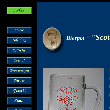
-
"Scot
Bierpot