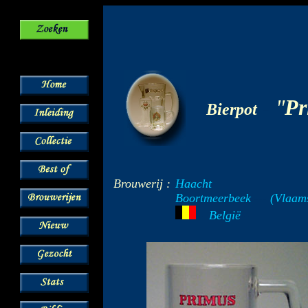
-
"
Pr
Bierpot
Brouwerij :
Haacht
Boortmeerbeek
---
(Vlaams
België
--
---