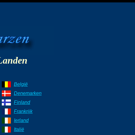
Landen
België
Denemarken
Finland
Frankrijk
Ierland
Italië